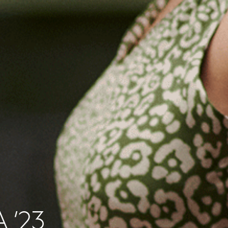
А
’23