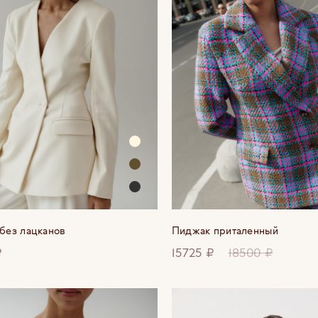
без лацканов
Пиджак приталенный
₽
15725 ₽
18500 ₽