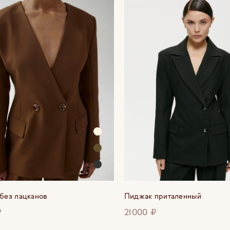
без лацканов
Пиджак приталенный
₽
21000 ₽