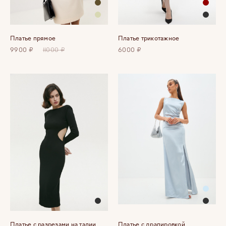
Платье прямое
Платье трикотажное
9900 ₽
11000 ₽
6000 ₽
Платье с разрезами на талии
Платье с драпировкой