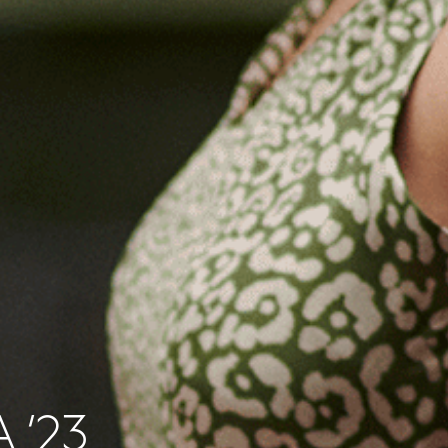
А
’23