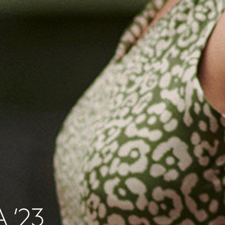
А
’23