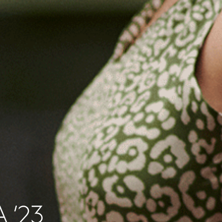
А
’23