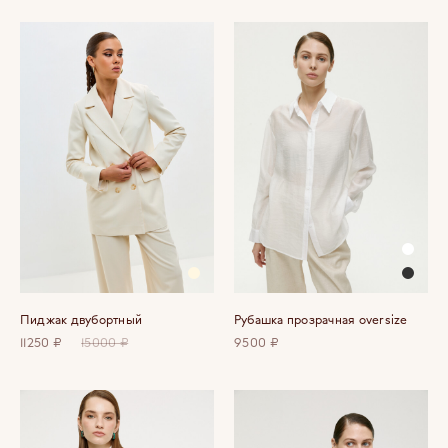
Пиджак двубортный
Рубашка прозрачная oversize
11250 ₽
15000 ₽
9500 ₽