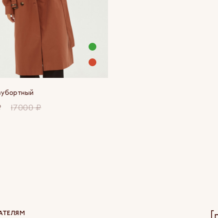
вубортный
₽
17000 ₽
[
АТЕЛЯМ